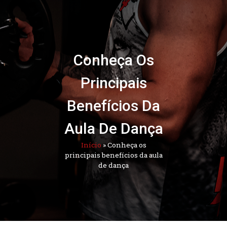
Conheça Os
Principais
Benefícios Da
Aula De Dança
Início
»
Conheça os
principais benefícios da aula
de dança