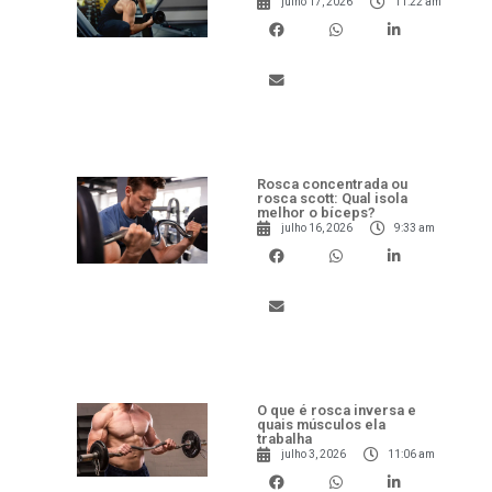
julho 17, 2026
11:22 am
Rosca concentrada ou
rosca scott: Qual isola
melhor o bíceps?
julho 16, 2026
9:33 am
O que é rosca inversa e
quais músculos ela
trabalha
julho 3, 2026
11:06 am