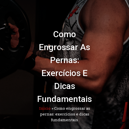
Como
Engrossar As
Pernas:
Exercícios E
Dicas
Fundamentais
Início
»
Como engrossar as
pernas: exercícios e dicas
fundamentais