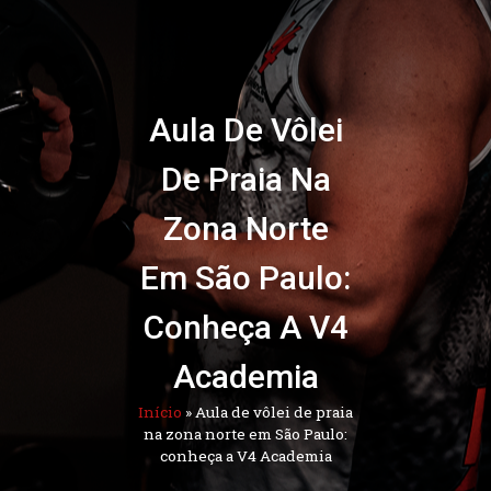
Aula De Vôlei
De Praia Na
Zona Norte
Em São Paulo:
Conheça A V4
Academia
Início
»
Aula de vôlei de praia
na zona norte em São Paulo:
conheça a V4 Academia