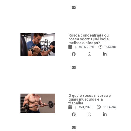
Rosca concentrada ou
rosca scott: Qual isola
melhor o bíceps?
julho 16, 2026
9:33 am
O que é rosca inversa e
quais músculos ela
trabalha
julho 3, 2026
11:06 am