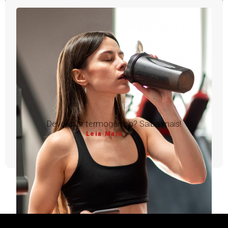
Devo usar termogênico? Saiba mais!
Leia Mais
1
2
3
4
5