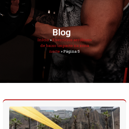
Blog
Início
»
Exercícios aeróbicos
de baixo impacto na zona
norte
»
Página 5