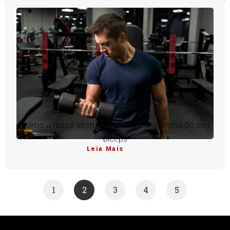
Como a rosca alternada melhora a simetria do seu
bíceps
Leia Mais
1
2
3
4
5