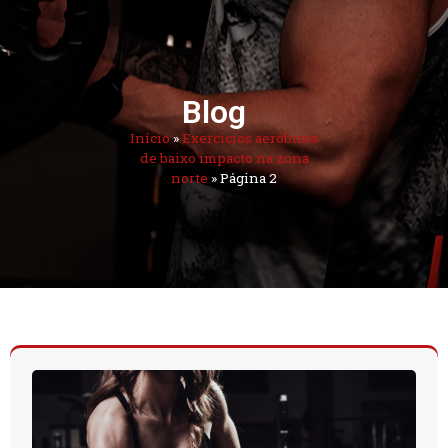
Blog
Início
»
Exercícios aeróbicos
de baixo impacto na zona
norte
»
Página 2