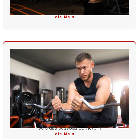
Rosca direta vs martelo: qual exercício desenvolve
mais o bíceps?
Leia Mais
Rosca Scott isola o bíceps de verdade? O erro que
90% das pessoas cometem
Leia Mais