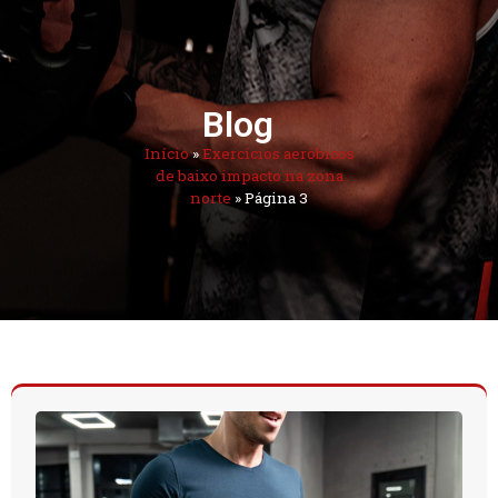
Blog
Início
»
Exercícios aeróbicos
de baixo impacto na zona
norte
»
Página 3