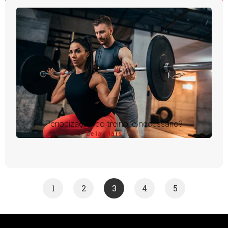
Periodização do treino: é necessário?
Leia Mais
1
2
3
4
5