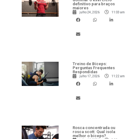
definitivo para braços
maiores
julho 24, 2026
11:03 am
Treino de Bíceps:
Perguntas Frequentes
Respondidas
julho 17, 2026
11:22 am
Rosca concentrada ou
rosca scott: Qual isola
melhor o bíceps?