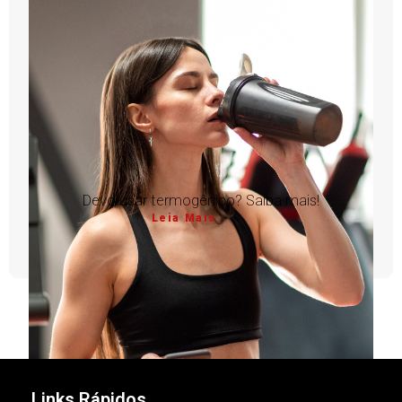
Devo usar termogênico? Saiba mais!
Leia Mais
1
2
3
4
5
Links Rápidos