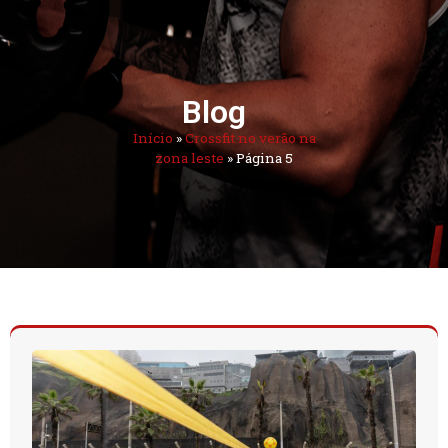
Blog
Início
»
Crossfit no verão na
zona leste
»
Página 5