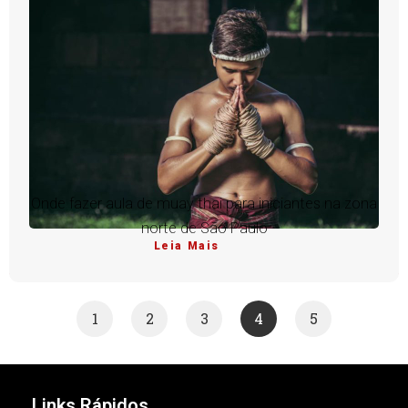
Onde fazer aula de muay thai para iniciantes na zona
norte de São Paulo
Leia Mais
1
2
3
4
5
Links Rápidos