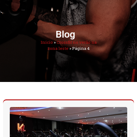
Blog
Início
»
Crossfit no verão na
zona leste
»
Página 4