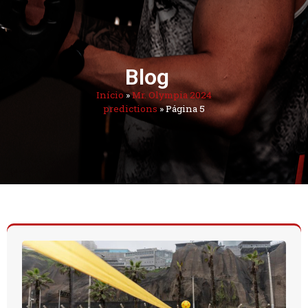
Blog
Início
»
Mr. Olympia 2024
predictions
»
Página 5