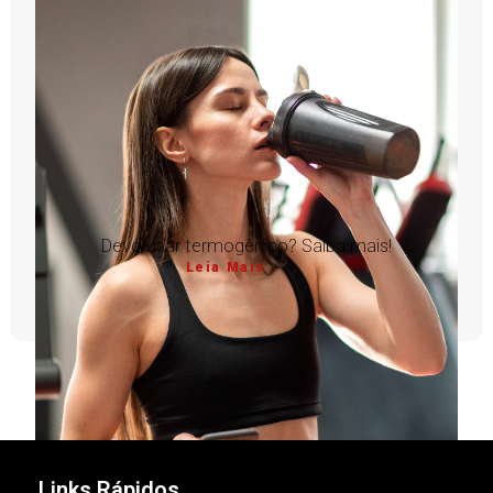
Devo usar termogênico? Saiba mais!
Leia Mais
1
2
3
4
5
Links Rápidos