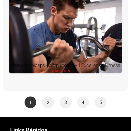
Treino de bíceps completo na V4 Excellence Fitness
Leia Mais
1
2
3
4
5
Links Rápidos