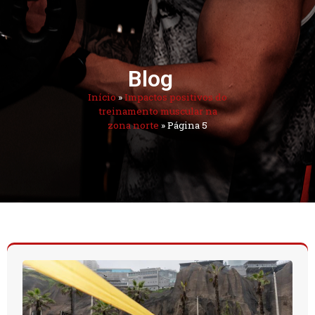
Blog
Início
»
Impactos positivos do
treinamento muscular na
zona norte
»
Página 5