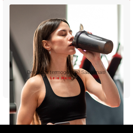
Devo usar termogênico? Saiba mais!
Leia Mais
1
2
3
4
5