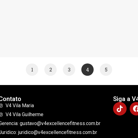
1
2
3
4
5
Contato
Siga a V
V4 Vila Maria
V4 Vila Guilherme
Gerencia: gustavo@v4excellencefitness.com.br
Juridico: juridico@v4excellencefitness.com.br