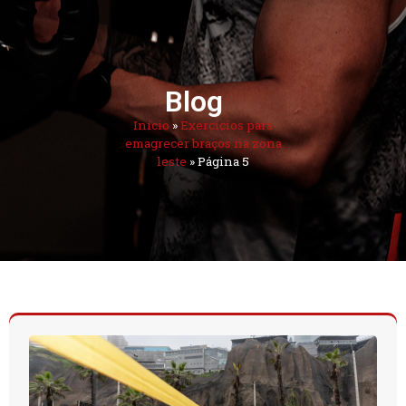
Blog
Início
»
Exercícios para
emagrecer braços na zona
leste
»
Página 5