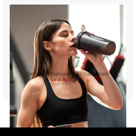
Devo usar termogênico? Saiba mais!
Leia Mais
1
2
3
4
5