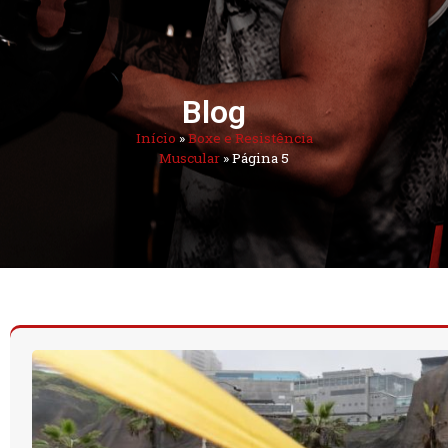
Blog
Início
»
Boxe e Resistência
Muscular
»
Página 5