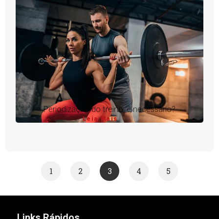
Periodização do treino: é necessário?
Leia Mais
1
2
3
4
5
Links Rápidos