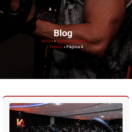
Blog
Início
»
Aquecimento Pré
Treino
»
Página 4