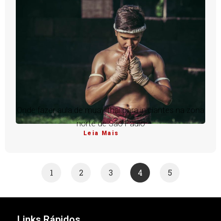
Onde fazer aula de muay thai para iniciantes na zona
norte de São Paulo
Leia Mais
1
2
3
4
5
Links Rápidos