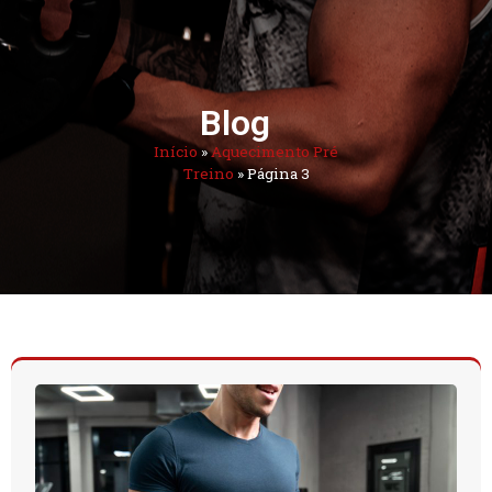
Blog
Início
»
Aquecimento Pré
Treino
»
Página 3