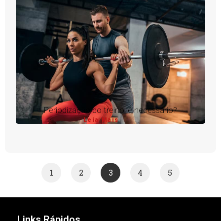
Periodização do treino: é necessário?
Leia Mais
1
2
3
4
5
Links Rápidos