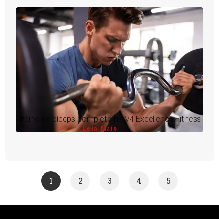
Treino de bíceps completo na V4 Excellence Fitness
Leia Mais
1
2
3
4
5