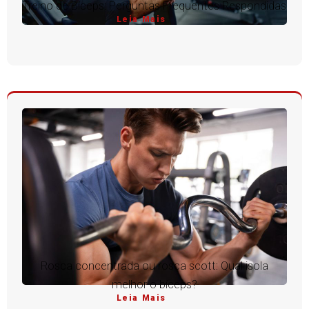
Treino de Bíceps: Perguntas Frequentes Respondidas
Leia Mais
Rosca concentrada ou rosca scott: Qual isola
melhor o bíceps?
Leia Mais