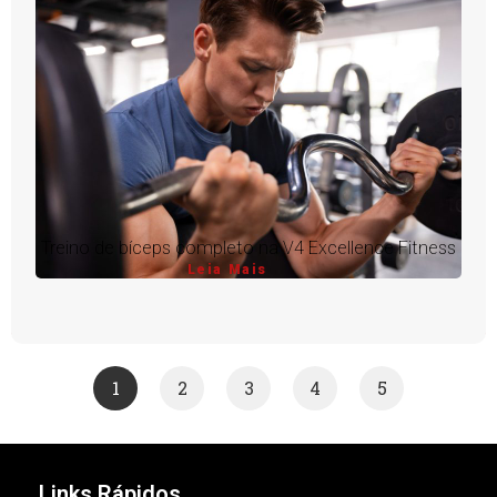
Treino de bíceps completo na V4 Excellence Fitness
Leia Mais
1
2
3
4
5
Links Rápidos