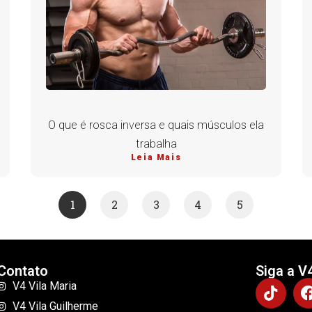
O que é rosca inversa e quais músculos ela
trabalha
Leia Mais
1
2
3
4
5
Contato
Siga a V
V4 Vila Maria
V4 Vila Guilherme