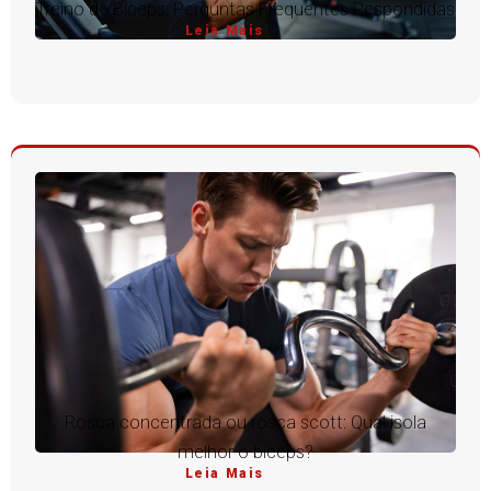
Treino de Bíceps: Perguntas Frequentes Respondidas
Leia Mais
Rosca concentrada ou rosca scott: Qual isola
melhor o bíceps?
Leia Mais