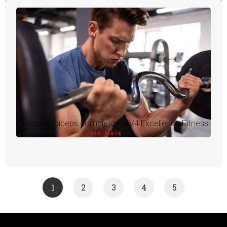
Treino de bíceps completo na V4 Excellence Fitness
Leia Mais
1
2
3
4
5