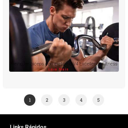
Treino de bíceps completo na V4 Excellence Fitness
Leia Mais
1
2
3
4
5
Links Rápidos