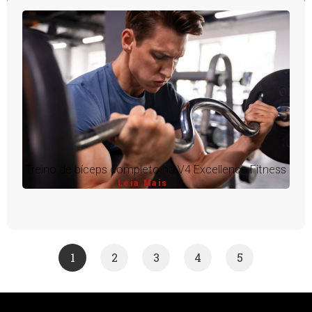
Treino de bíceps completo na V4 Excellence Fitness
Leia Mais
1
2
3
4
5