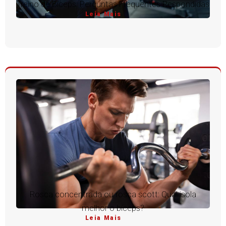
Treino de Bíceps: Perguntas Frequentes Respondidas
Leia Mais
Rosca concentrada ou rosca scott: Qual isola
melhor o bíceps?
Leia Mais