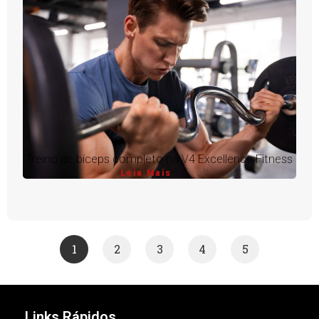
Treino de bíceps completo na V4 Excellence Fitness
Leia Mais
1
2
3
4
5
Links Rápidos