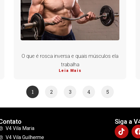
O que é rosca inversa e quais músculos ela
trabalha
Leia Mais
1
2
3
4
5
Contato
Siga a V
V4 Vila Maria
V4 Vila Guilherme