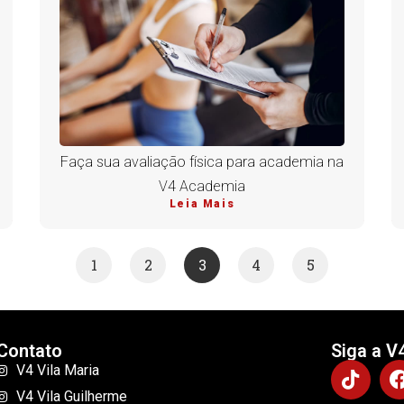
Faça sua avaliação física para academia na
V4 Academia
Leia Mais
1
2
3
4
5
Contato
Siga a V
V4 Vila Maria
V4 Vila Guilherme