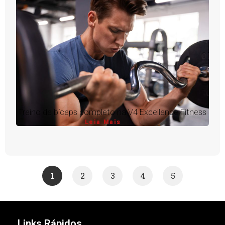
Treino de bíceps completo na V4 Excellence Fitness
Leia Mais
1
2
3
4
5
Links Rápidos