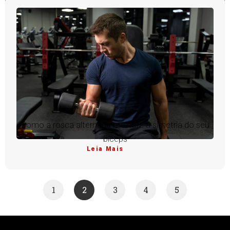
Como a rosca alternada melhora a simetria do seu
bíceps
Leia Mais
1
2
3
4
5