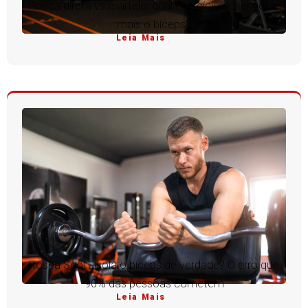
Rosca direta vs martelo: qual exercício desenvolve
mais o bíceps?
Leia Mais
Rosca Scott isola o bíceps de verdade? O erro que
90% das pessoas cometem
Leia Mais