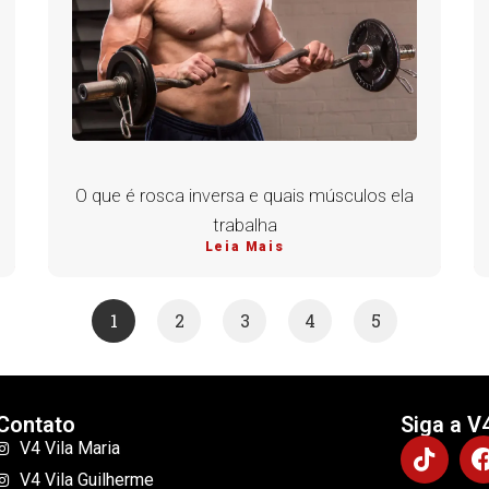
O que é rosca inversa e quais músculos ela
trabalha
Leia Mais
1
2
3
4
5
Contato
Siga a V
V4 Vila Maria
V4 Vila Guilherme