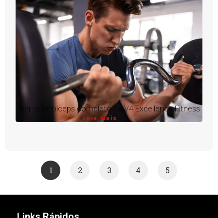
Treino de bíceps completo na V4 Excellence Fitness
Leia Mais
1
2
3
4
5
Links Rápidos