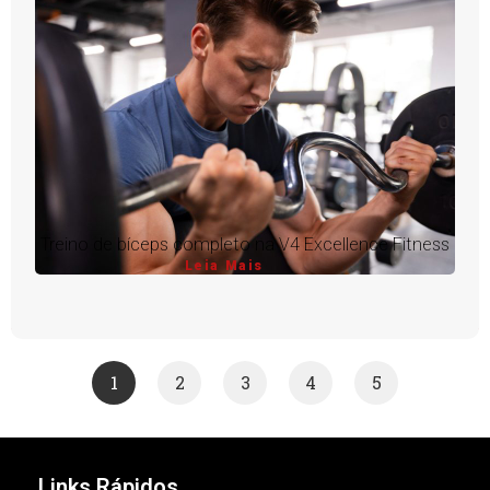
Treino de bíceps completo na V4 Excellence Fitness
Leia Mais
1
2
3
4
5
Links Rápidos