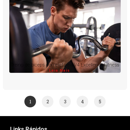
Treino de bíceps completo na V4 Excellence Fitness
Leia Mais
1
2
3
4
5
Links Rápidos