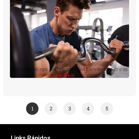
Treino de bíceps completo na V4 Excellence Fitness
Leia Mais
1
2
3
4
5
Links Rápidos