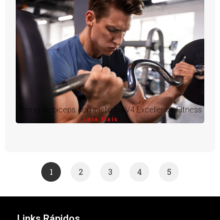
Treino de bíceps completo na V4 Excellence Fitness
Leia Mais
1
2
3
4
5
Links Rápidos