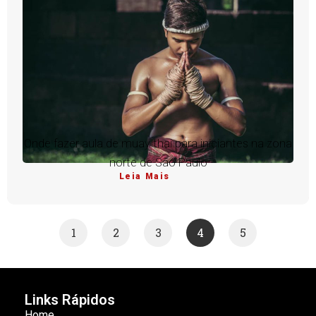
Onde fazer aula de muay thai para iniciantes na zona
norte de São Paulo
Leia Mais
1
2
3
4
5
Links Rápidos
Home