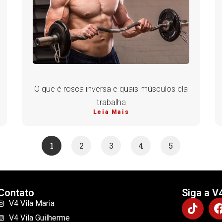
O que é rosca inversa e quais músculos ela
trabalha
Leia Mais
1
2
3
4
5
Contato
Siga a V
V4 Vila Maria
V4 Vila Guilherme