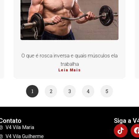
O que é rosca inversa e quais músculos ela
trabalha
Leia Mais
1
2
3
4
5
Contato
Siga a V
V4 Vila Maria
V4 Vila Guilherme