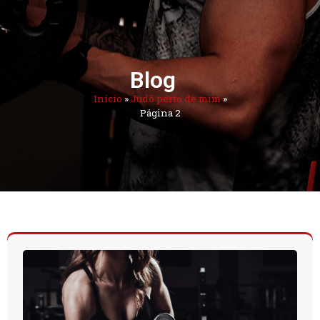
Blog
Início
»
Judô perto de mim
»
Página 2