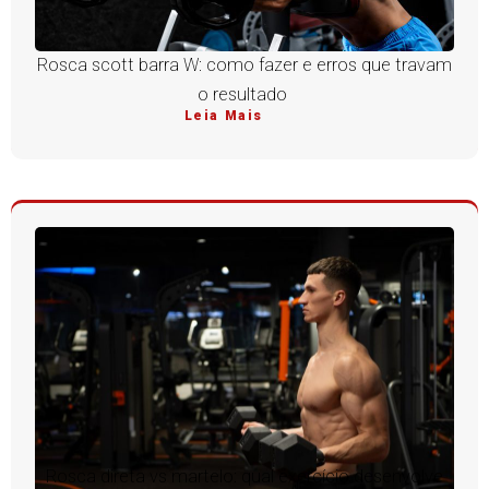
Rosca scott barra W: como fazer e erros que travam
o resultado
Leia Mais
Rosca direta vs martelo: qual exercício desenvolve