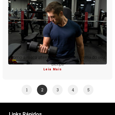
Como a rosca alternada melhora a simetria do seu
bíceps
Leia Mais
1
2
3
4
5
Links Rápidos