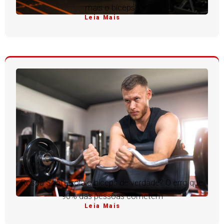
mais o bíceps?
Leia Mais
Rosca Scott isola o bíceps de verdade? O erro que
90% das pessoas cometem
Leia Mais