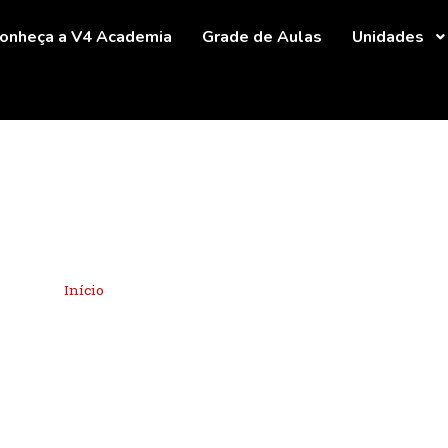
onheça a V4 Academia
Grade de Aulas
Unidades
Blog
Início
»
HIIT para fitness funcional na Vila Maria