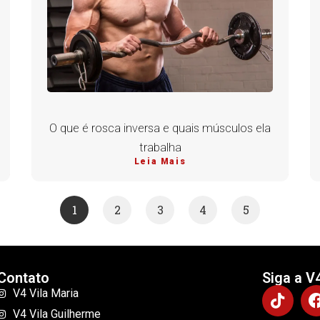
O que é rosca inversa e quais músculos ela
trabalha
Leia Mais
1
2
3
4
5
Contato
Siga a V
V4 Vila Maria
V4 Vila Guilherme