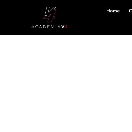
Home
C