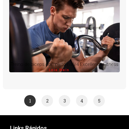
Treino de bíceps completo na V4 Excellence Fitness
Leia Mais
1
2
3
4
5
Links Rápidos