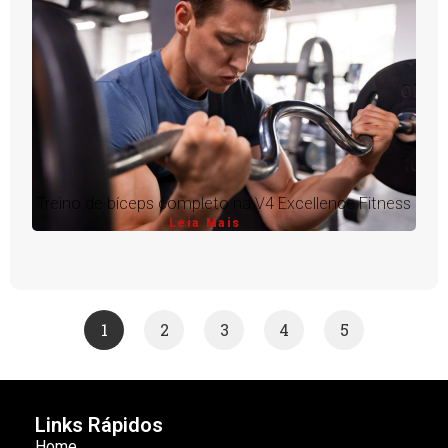
Treino de bíceps completo na V4 Excellence Fitness
Leia Mais
1
2
3
4
5
Links Rápidos
Home