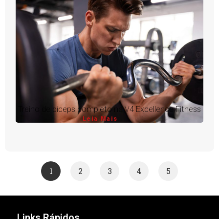
Treino de bíceps completo na V4 Excellence Fitness
Leia Mais
1
2
3
4
5
Links Rápidos