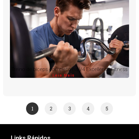
Treino de bíceps completo na V4 Excellence Fitness
Leia Mais
1
2
3
4
5
Links Rápidos