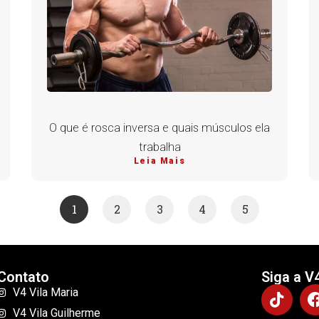
O que é rosca inversa e quais músculos ela
trabalha
Leia Mais
1
2
3
4
5
Contato
Siga a V
V4 Vila Maria
V4 Vila Guilherme