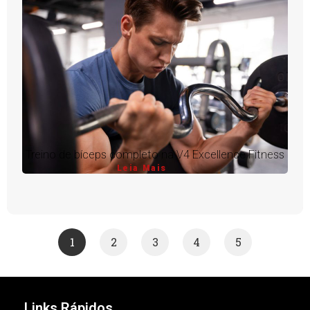
Treino de bíceps completo na V4 Excellence Fitness
Leia Mais
1
2
3
4
5
Links Rápidos