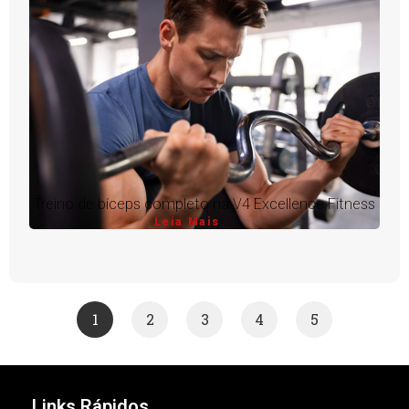
Treino de bíceps completo na V4 Excellence Fitness
Leia Mais
1
2
3
4
5
Links Rápidos