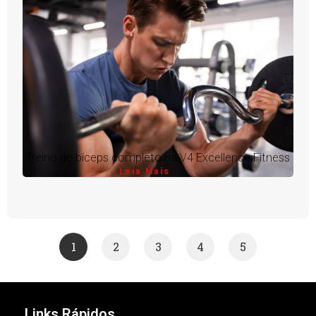
Treino de bíceps completo na V4 Excellence Fitness
Leia Mais
1
2
3
4
5
Links Rápidos