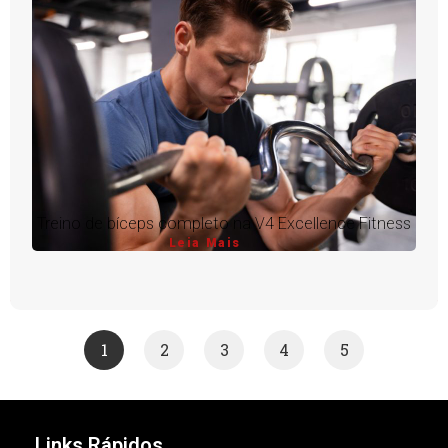
Treino de bíceps completo na V4 Excellence Fitness
Leia Mais
1
2
3
4
5
Links Rápidos