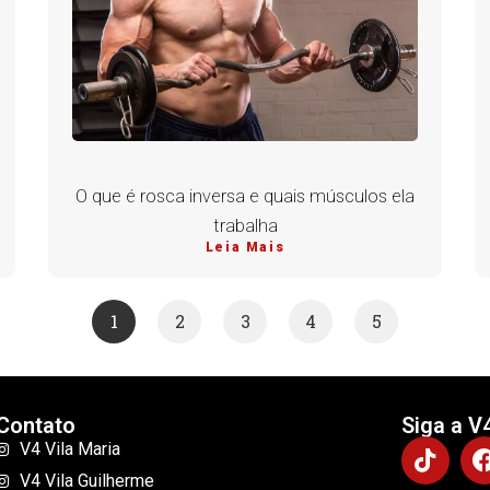
O que é rosca inversa e quais músculos ela
trabalha
Leia Mais
1
2
3
4
5
Contato
Siga a V
V4 Vila Maria
V4 Vila Guilherme